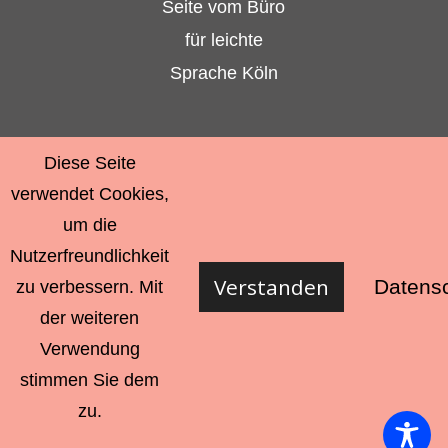
KONTAKT ZU UNS
Diese Seite
verwendet Cookies,
um die
Nutzerfreundlichkeit
RECHTLICHES
Verstanden
Datensc
zu verbessern. Mit
der weiteren
Impressum
Verwendung
Datenschutz
stimmen Sie dem
Barrierefreiheits-Erklärung
zu.